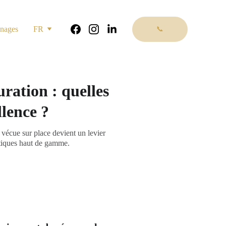
nages
FR
📞
uration : quelles
llence ?
 vécue sur place devient un levier
outiques haut de gamme.