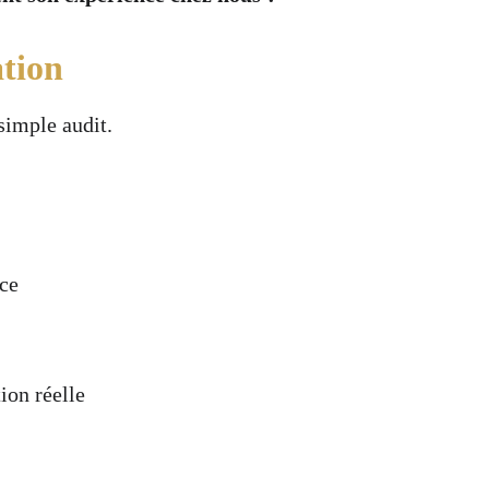
ation
simple audit.
nce
tion réelle