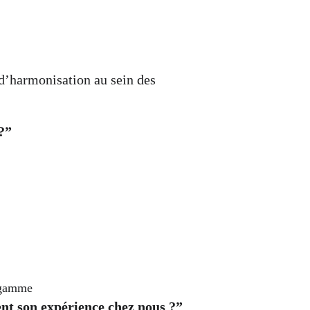
d’harmonisation au sein des 
?”
e gamme
ent son expérience chez nous ?”