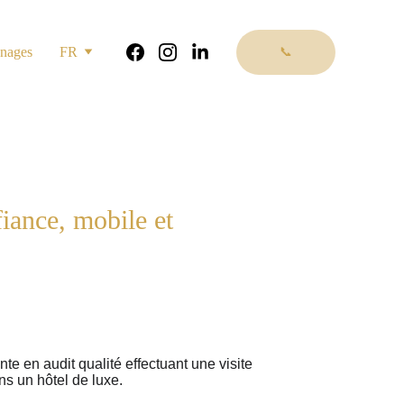
nages
FR
📞
iance, mobile et 