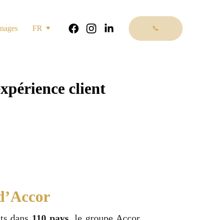
nages
FR
📞
xpérience client
 d’Accor
nts dans
110 pays
, le groupe Accor