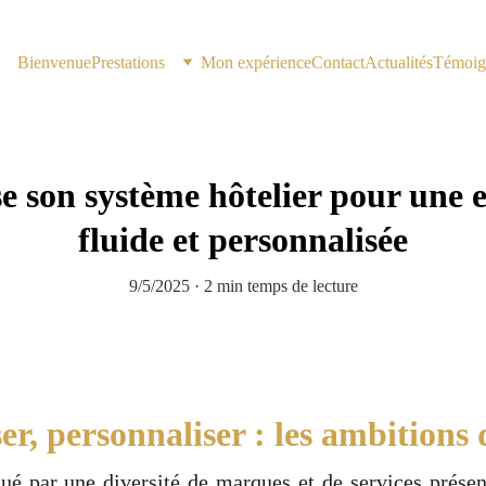
Bienvenue
Prestations
Mon expérience
Contact
Actualités
Témoig
 son système hôtelier pour une e
fluide et personnalisée
9/5/2025
2 min temps de lecture
ser, personnaliser : les ambitions
é par une diversité de marques et de services prése