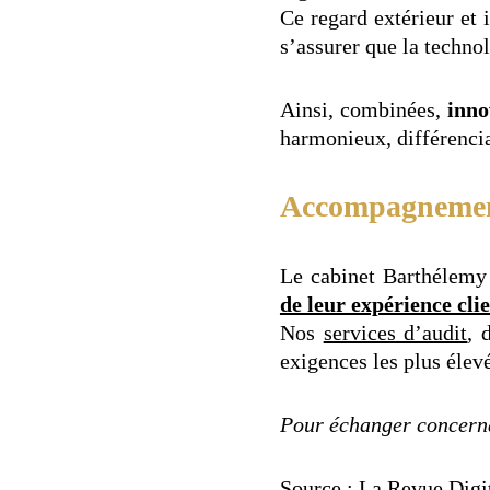
Ce regard extérieur et 
s’assurer que la techn
Ainsi, combinées,
inno
harmonieux, différencia
Accompagnement
Le cabinet Barthélem
de leur expérience cli
Nos
services d’audit
, 
exigences les plus élevé
Pour échanger concernan
Source :
La Revue Digi